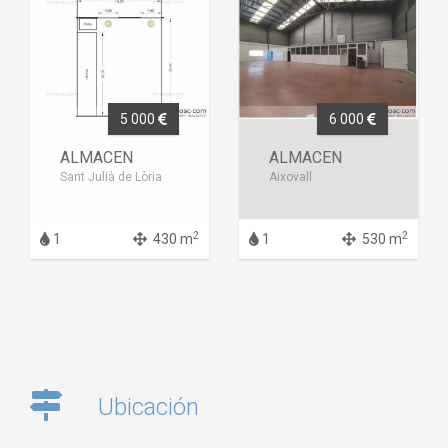
5 000
6 000
ALMACEN
ALMACEN
Sant Julià de Lòria
Aixovall
2
2
1
430 m
1
530 m
Ubicación