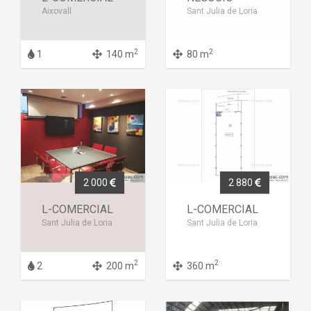
Aixovall
Sant Julia de Loria
2
2
1
140 m
80 m
2 000
2 880
L-COMERCIAL
L-COMERCIAL
Sant Julia de Loria
Sant Julia de Loria
2
2
2
200 m
360 m