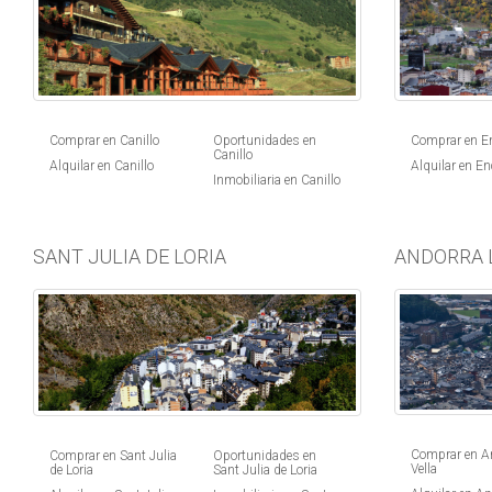
Comprar en Canillo
Oportunidades en
Comprar en 
Canillo
Alquilar en Canillo
Alquilar en E
Inmobiliaria en Canillo
SANT JULIA DE LORIA
ANDORRA 
Comprar en An
Comprar en Sant Julia
Oportunidades en
Vella
de Loria
Sant Julia de Loria