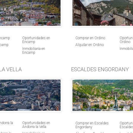
Comprar en Ordino
Oportun
Encamp
Oportunidades en
Ordino
Encamp
Alquilar en Ordino
ncamp
Inmobili
Inmobiliaria en
Encamp
LA VELLA
ESCALDES ENGORDANY
dorra la
Oportunidades en
Comprar en Escaldes
Oportun
Andorra la Vella
Engordany
Escalde