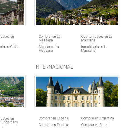
idades en
Comprar en La
Oportunidades en La
Massana
Massana
aria en Ordino
Alquilar en La
Inmobiliaria en La
Massana
Massana
INTERNACIONAL
Comprar en Espana
Comprar en Argentina
idades en
s Engordany
Comprar en Francia
Comprar en Brasil