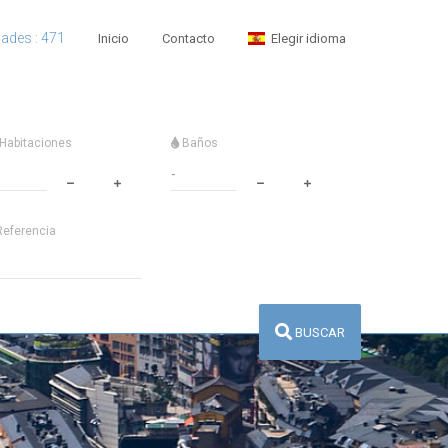
dades : 471
Inicio
Contacto
Elegir idioma
Habitaciones
Baños
eferencia
BUSCAR