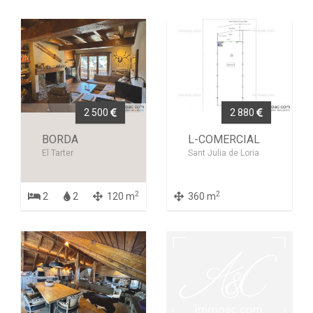
2 500
2 880
BORDA
L-COMERCIAL
El Tarter
Sant Julia de Loria
2
2
2
2
120 m
360 m