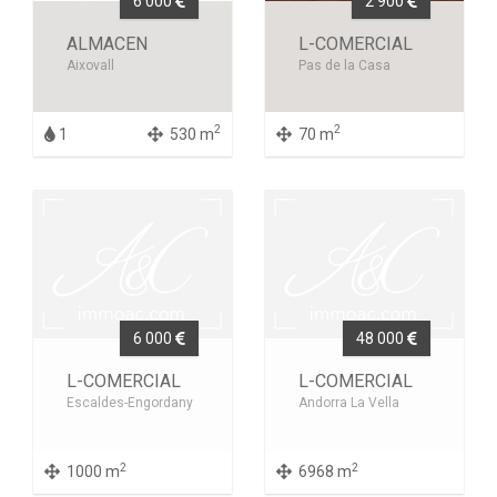
6 000
2 900
ALMACEN
L-COMERCIAL
Aixovall
Pas de la Casa
2
2
1
530 m
70 m
6 000
48 000
L-COMERCIAL
L-COMERCIAL
Escaldes-Engordany
Andorra La Vella
2
2
1000 m
6968 m