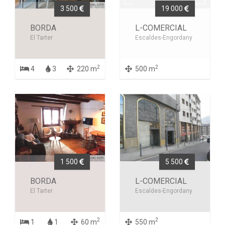
3 500
19 000
BORDA
L-COMERCIAL
El Tarter
Escaldes-Engordany
2
2
4
3
220 m
500 m
1 500
5 500
BORDA
L-COMERCIAL
El Tarter
Escaldes-Engordany
2
2
1
1
60 m
550 m