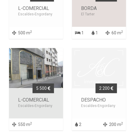
L-COMERCIAL
BORDA
Escaldes-Engordany
El Tarter
2
2
500 m
1
1
60 m
5 500
2 200
L-COMERCIAL
DESPACHO
Escaldes-Engordany
Escaldes-Engordany
2
2
550 m
2
200 m