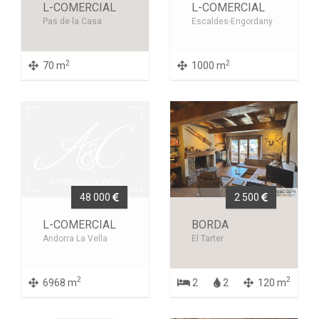
L-COMERCIAL
L-COMERCIAL
Pas de la Casa
Escaldes-Engordany
2
2
70 m
1000 m
48 000
2 500
L-COMERCIAL
BORDA
Andorra La Vella
El Tarter
2
2
6968 m
2
2
120 m