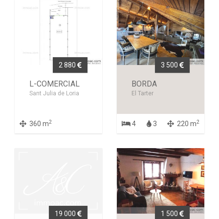
2 880
3 500
L-COMERCIAL
BORDA
Sant Julia de Loria
El Tarter
2
2
360 m
4
3
220 m
19 000
1 500