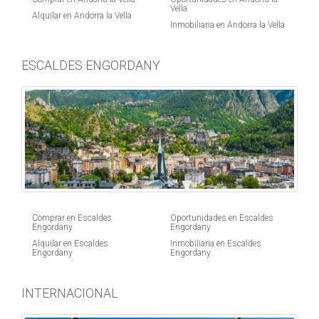
Vella
Alquilar en Andorra la Vella
Inmobiliaria en Andorra la Vella
ESCALDES ENGORDANY
Comprar en Escaldes
Oportunidades en Escaldes
Engordany
Engordany
Alquilar en Escaldes
Inmobiliaria en Escaldes
Engordany
Engordany
INTERNACIONAL