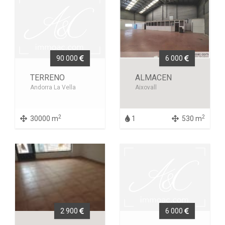
90 000
6 000
TERRENO
ALMACEN
Andorra La Vella
Aixovall
2
2
30000 m
1
530 m
2 900
6 000