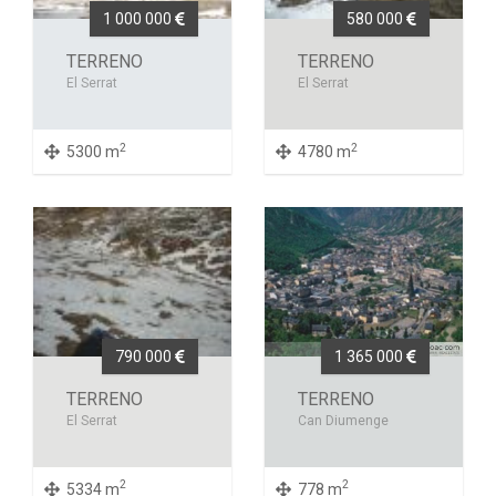
1 000 000
580 000
TERRENO
TERRENO
El Serrat
El Serrat
2
2
5300 m
4780 m
790 000
1 365 000
TERRENO
TERRENO
El Serrat
Can Diumenge
2
2
5334 m
778 m