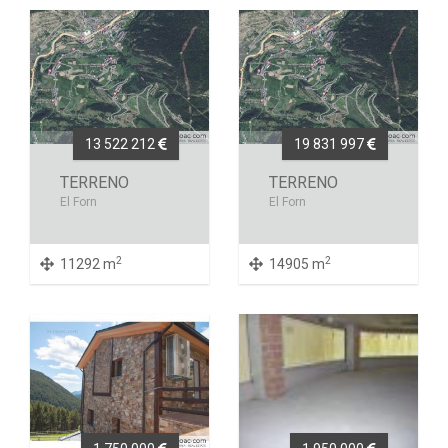
13 522 212
19 831 997
TERRENO
TERRENO
El Forn
El Forn
2
2
11292 m
14905 m