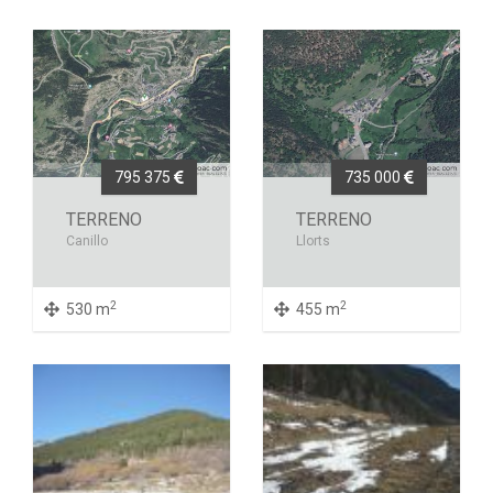
795 375
735 000
TERRENO
TERRENO
Canillo
Llorts
2
2
530 m
455 m