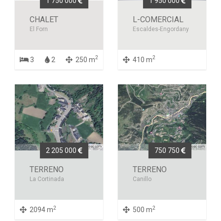
1 750 000
1 950 000
CHALET
L-COMERCIAL
El Forn
Escaldes-Engordany
2
2
3
2
250 m
410 m
2 205 000
750 750
TERRENO
TERRENO
La Cortinada
Canillo
2
2
2094 m
500 m