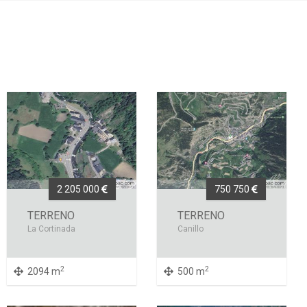
2 205 000
750 750
TERRENO
TERRENO
La Cortinada
Canillo
2
2
2094 m
500 m