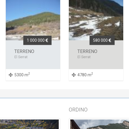
1 000 000
580 000
TERRENO
TERRENO
El Serrat
El Serrat
2
2
5300 m
4780 m
ORDINO