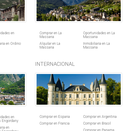
idades en
Comprar en La
Oportunidades en La
Massana
Massana
aria en Ordino
Alquilar en La
Inmobiliaria en La
Massana
Massana
INTERNACIONAL
Comprar en Espana
Comprar en Argentina
idades en
s Engordany
Comprar en Francia
Comprar en Brasil
aria en
Comprar en Panama