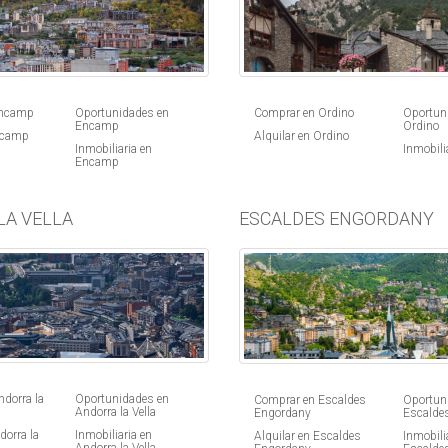
Comprar en Ordino
Oportun
Encamp
Oportunidades en
Ordino
Encamp
Alquilar en Ordino
ncamp
Inmobili
Inmobiliaria en
Encamp
LA VELLA
ESCALDES ENGORDANY
dorra la
Oportunidades en
Comprar en Escaldes
Oportun
Andorra la Vella
Engordany
Escalde
dorra la
Inmobiliaria en
Alquilar en Escaldes
Inmobili