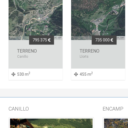
795 375
735 000
TERRENO
TERRENO
Canillo
Llorts
2
2
530 m
455 m
CANILLO
ENCAMP