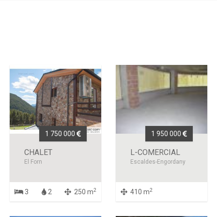
1 750 000
1 950 000
CHALET
L-COMERCIAL
El Forn
Escaldes-Engordany
2
2
3
2
250 m
410 m