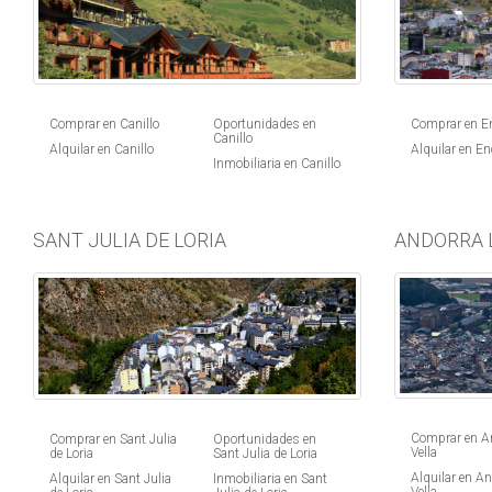
Comprar en Canillo
Oportunidades en
Comprar en 
Canillo
Alquilar en Canillo
Alquilar en E
Inmobiliaria en Canillo
SANT JULIA DE LORIA
ANDORRA 
Comprar en An
Comprar en Sant Julia
Oportunidades en
Vella
de Loria
Sant Julia de Loria
Alquilar en An
Alquilar en Sant Julia
Inmobiliaria en Sant