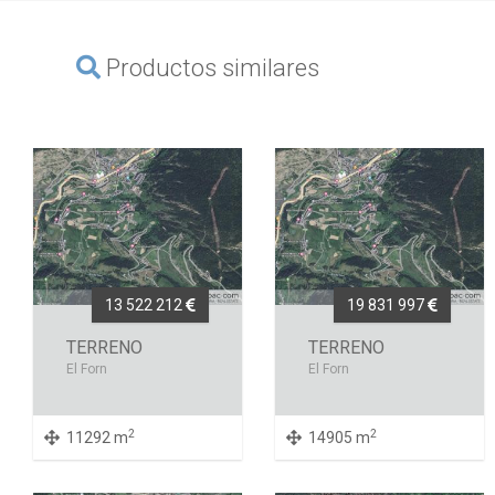
Productos similares
13 522 212
19 831 997
TERRENO
TERRENO
El Forn
El Forn
2
2
11292 m
14905 m