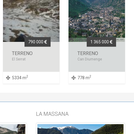
790 000
1 365 000
TERRENO
TERRENO
El Serrat
Can Diumenge
2
2
5334 m
778 m
LA MASSANA