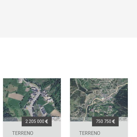
2 205 000
750 750
TERRENO
TERRENO