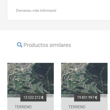
Demaneu més informació
Productos similares
13 522 212
19 831 997
TERRENO
TERRENO