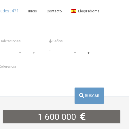
dades : 471
Inicio
Contacto
Elegir idioma
Habitaciones
Baños
eferencia
BUSCAR
1 600 000