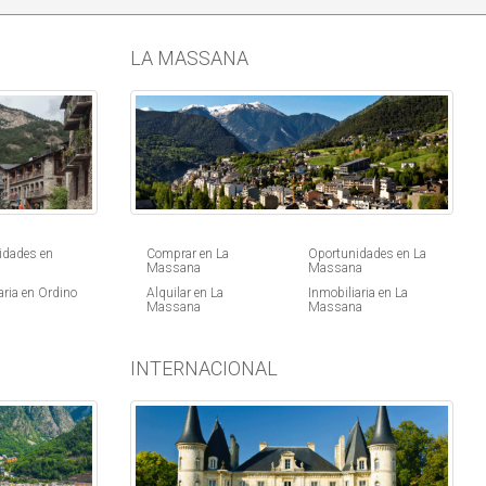
LA MASSANA
idades en
Comprar en La
Oportunidades en La
Massana
Massana
aria en Ordino
Alquilar en La
Inmobiliaria en La
Massana
Massana
INTERNACIONAL