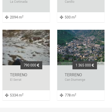
La Cortinada
Canillo
2
2
2094 m
500 m
790 000
1 365 000
TERRENO
TERRENO
El Serrat
Can Diumenge
2
2
5334 m
778 m