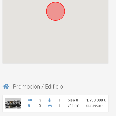
Promoción / Edificio
3
1
piso 0
1,750,000 €
3
1
341 m²
5131.96€ /m²