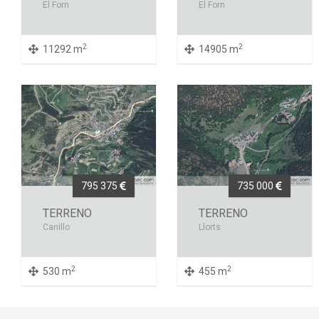
El Forn
El Forn
2
2
11292 m
14905 m
795 375
735 000
TERRENO
TERRENO
Canillo
Llorts
2
2
530 m
455 m