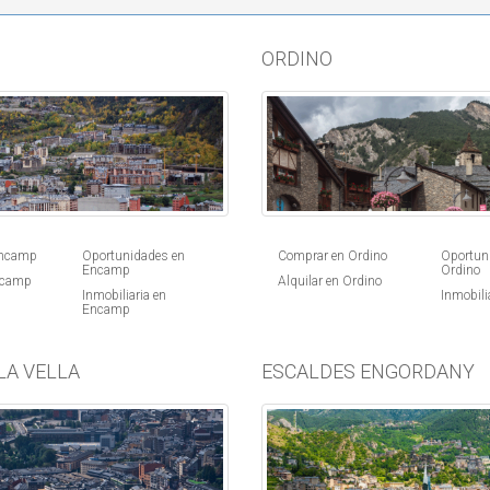
ORDINO
Comprar en Ordino
Oportun
Encamp
Oportunidades en
Ordino
Encamp
Alquilar en Ordino
ncamp
Inmobili
Inmobiliaria en
Encamp
LA VELLA
ESCALDES ENGORDANY