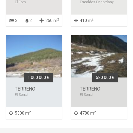
El Forn
Escaldes-Engordany
2
2
3
2
250 m
410 m
1 000 000
580 000
TERRENO
TERRENO
El Serrat
El Serrat
2
2
5300 m
4780 m