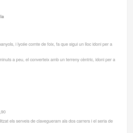
lla
nyols, i lycée comte de foix, fa que sigui un lloc idoni per a
minuts a peu, el converteix amb un terreny cèntric, idoni per a
,90
itzat els serveis de clavegueram als dos carrers i el seria de