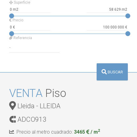
Superficie
Precio
Referencia
BUSCAR
VENTA
Piso
Lleida - LLEIDA
ADCO913
2
Precio al metro cuadrado:
3465
/ m