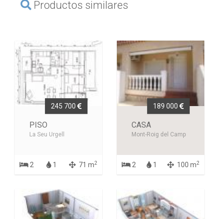
Productos similares
245 700
189 000
PISO
CASA
La Seu Urgell
Mont-Roig del Camp
2
2
2
1
71 m
2
1
100 m