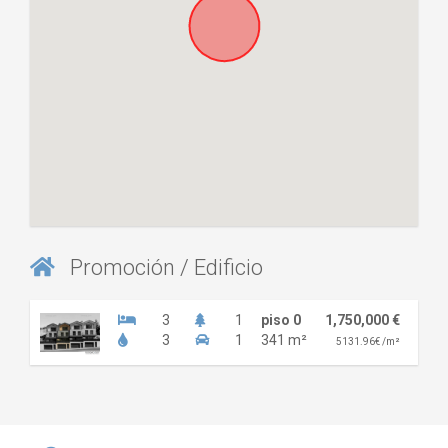
Promoción / Edificio
3
1
piso 0
1,750,000 €
3
1
341 m²
5131.96€ /m²