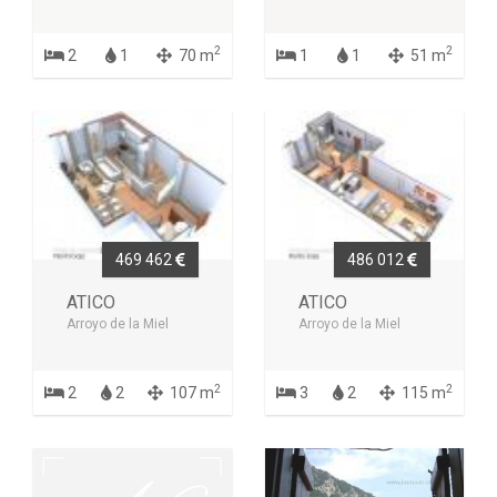
2
2
2
1
70 m
1
1
51 m
469 462
486 012
ATICO
ATICO
Arroyo de la Miel
Arroyo de la Miel
2
2
2
2
107 m
3
2
115 m