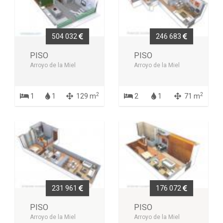
504 032
246 683
PISO
PISO
Arroyo de la Miel
Arroyo de la Miel
2
2
1
1
129 m
2
1
71 m
231 961
176 072
PISO
PISO
Arroyo de la Miel
Arroyo de la Miel