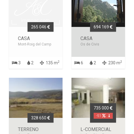
265 046
694 169
CASA
CASA
Mont-Roig del Camp
Os de Civis
2
2
3
2
135 m
6
2
230 m
735 000
-51
328 650
TERRENO
L-COMERCIAL