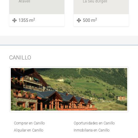
Aravell
La Seu dUrgell
2
2
1355 m
500 m
CANILLO
Comprar en Canillo
Oportunidades en Canillo
Alquilar en Canillo
Inmobiliaria en Canillo